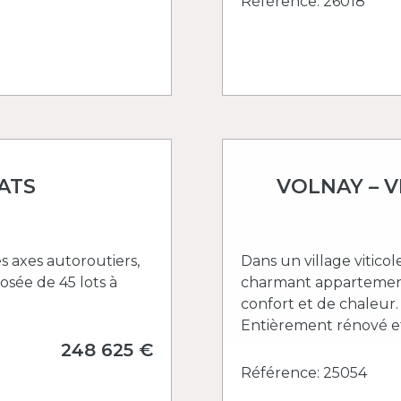
Référence: 26018
ATS
VOLNAY – V
es axes autoroutiers,
Dans un village vitic
sée de 45 lots à
charmant appartement
confort et de chaleur.
Entièrement rénové et 
248 625 €
Référence: 25054