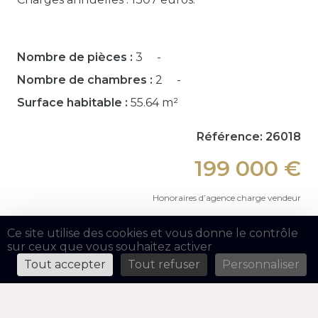
Nombre de pièces :
3
Nombre de chambres :
2
Surface habitable :
55.64 m²
Référence: 26018
199 000 €
Honoraires d’agence charge vendeur
Ce site utilise des cookies et vous donne le contrôle
sur ceux que vous souhaitez activer
Tout accepter
Tout refuser
Personnaliser
03 80 24 70 20
contact@closdemurs.com