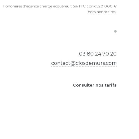
Honoraires d’agence charge acquéreur: 5% TTC ( prix 520 000 €
hors honoraires)
03 80 24 70 20
contact@closdemurs.com
Consulter nos tarifs