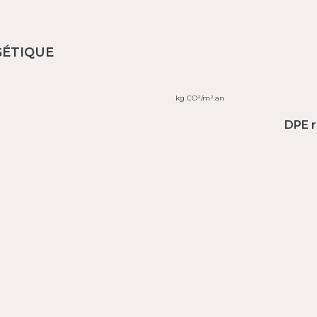
GÉTIQUE
kg CO²/m².an
DPE r