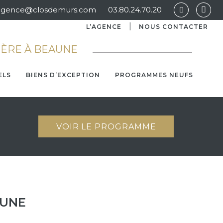
agence@closdemurs.com
03.80.24.70.20
L’AGENCE
NOUS CONTACTER
IÈRE À BEAUNE
ELS
BIENS D’EXCEPTION
PROGRAMMES NEUFS
VOIR LE PROGRAMME
AUNE