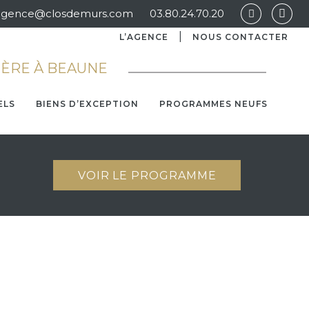
agence@closdemurs.com
03.80.24.70.20
L’AGENCE
NOUS CONTACTER
IÈRE À BEAUNE
ELS
BIENS D’EXCEPTION
PROGRAMMES NEUFS
VOIR LE PROGRAMME