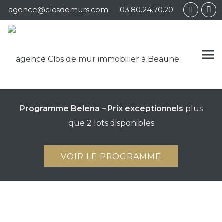
Panneau de gestion des cookies
agence@closdemurs.com
03.80.24.70.20
Programme Belena – Prix exceptionnels
plus
que 2 lots disponibles
VOIR LE PROGRAMME